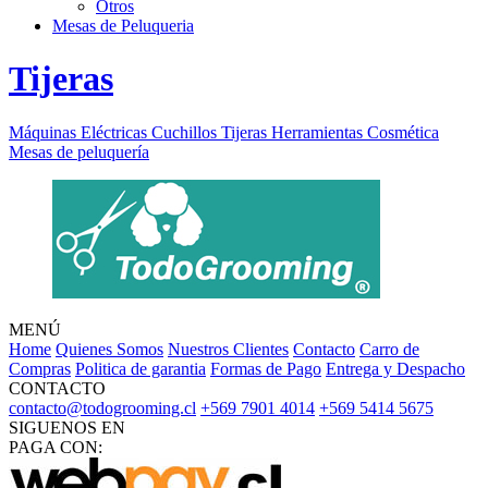
Otros
Mesas de Peluqueria
Tijeras
Máquinas Eléctricas
Cuchillos
Tijeras
Herramientas
Cosmética
Mesas de peluquería
MENÚ
Home
Quienes Somos
Nuestros Clientes
Contacto
Carro de
Compras
Politica de garantia
Formas de Pago
Entrega y Despacho
CONTACTO
contacto@todogrooming.cl
+569 7901 4014
+569 5414 5675
SIGUENOS EN
PAGA CON: