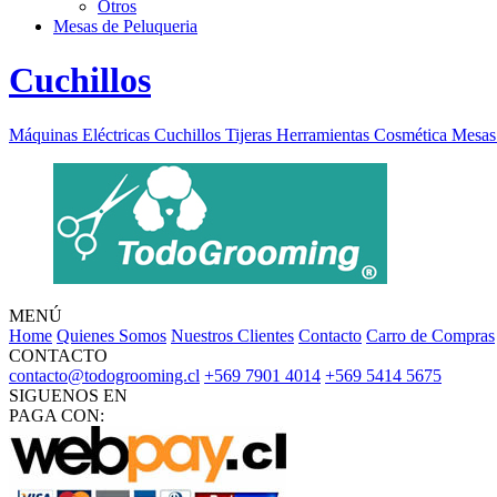
Otros
Mesas de Peluqueria
Cuchillos
Máquinas Eléctricas
Cuchillos
Tijeras
Herramientas
Cosmética
Mesas 
MENÚ
Home
Quienes Somos
Nuestros Clientes
Contacto
Carro de Compras
CONTACTO
contacto@todogrooming.cl
+569 7901 4014
+569 5414 5675
SIGUENOS EN
PAGA CON: