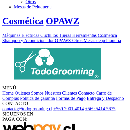
Otros
Mesas de Peluqueria
Cosmética
OPAWZ
Máquinas Eléctricas
Cuchillos
Tijeras
Herramientas
Cosmética
Shampoo y Acondicionador
OPAWZ
Otros
Mesas de peluquería
MENÚ
Home
Quienes Somos
Nuestros Clientes
Contacto
Carro de
Compras
Politica de garantia
Formas de Pago
Entrega y Despacho
CONTACTO
contacto@todogrooming.cl
+569 7901 4014
+569 5414 5675
SIGUENOS EN
PAGA CON: