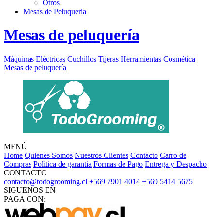
Otros
Mesas de Peluqueria
Mesas de peluquería
Máquinas Eléctricas
Cuchillos
Tijeras
Herramientas
Cosmética
Mesas de peluquería
MENÚ
Home
Quienes Somos
Nuestros Clientes
Contacto
Carro de
Compras
Politica de garantia
Formas de Pago
Entrega y Despacho
CONTACTO
contacto@todogrooming.cl
+569 7901 4014
+569 5414 5675
SIGUENOS EN
PAGA CON: