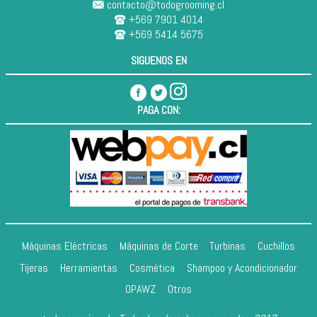
contacto@todogrooming.cl
+569 7901 4014
+569 5414 5675
SIGUENOS EN
PAGA CON:
Máquinas Eléctricas
Máquinas de Corte
Turbinas
Cuchillos
Tijeras
Herramientas
Cosmética
Shampoo y Acondicionador
OPAWZ
Otros