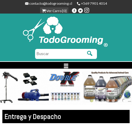
contacto@todogrooming.cl
+569 7901 4014
Ver Carro [0]
Entrega y Despacho