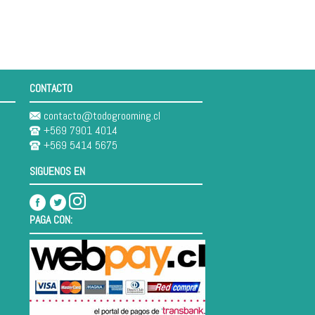
CONTACTO
contacto@todogrooming.cl
+569 7901 4014
+569 5414 5675
SIGUENOS EN
PAGA CON: