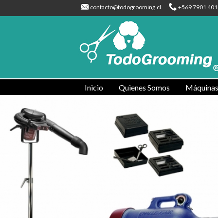
contacto@todogrooming.cl
+569 7901 401
Inicio
Quienes Somos
Máquinas 